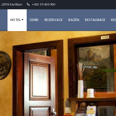
, 26718 Karlštejn
+420 311 600 900
HOTEL
CENÍK
REZERVACE
BAZÉN
RESTAURACE
RE