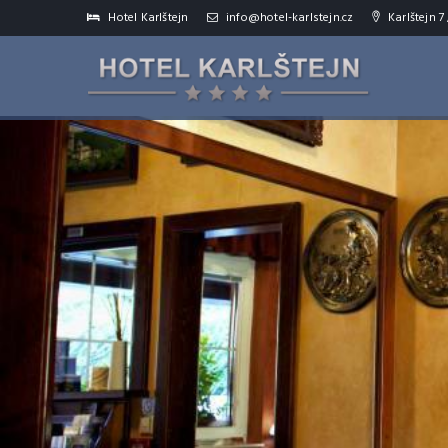
Hotel Karlštejn
info@hotel-karlstejn.cz
Karlštejn 7 