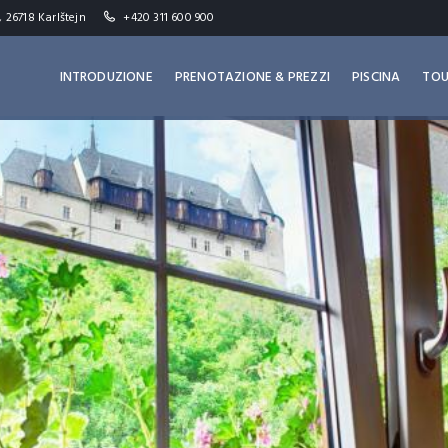
, 26718 Karlštejn
+420 311 600 900
INTRODUZIONE
PRENOTAZIONE & PREZZI
PISCINA
TOU