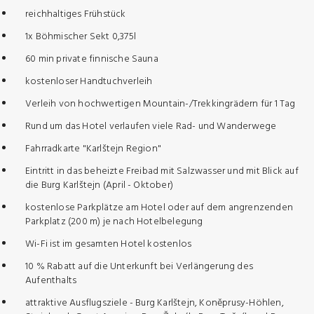
reichhaltiges Frühstück
1x Böhmischer Sekt 0,375l
60 min private finnische Sauna
kostenloser Handtuchverleih
Verleih von hochwertigen Mountain-/Trekkingrädern für 1 Tag
Rund um das Hotel verlaufen viele Rad- und Wanderwege​
Fahrradkarte "Karlštejn Region"
Eintritt in das beheizte Freibad mit Salzwasser und mit Blick auf
die Burg Karlštejn (April - Oktober)
kostenlose Parkplätze am Hotel oder auf dem angrenzenden
Parkplatz (200 m) je nach Hotelbelegung
Wi-Fi ist im gesamten Hotel kostenlos
10 % Rabatt auf die Unterkunft bei Verlängerung des
Aufenthalts
attraktive Ausflugsziele - Burg Karlštejn, Koněprusy-Höhlen,