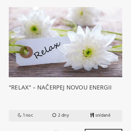
"RELAX" – NAČERPEJ NOVOU ENERGII
1 noc
2 dny
snídaně