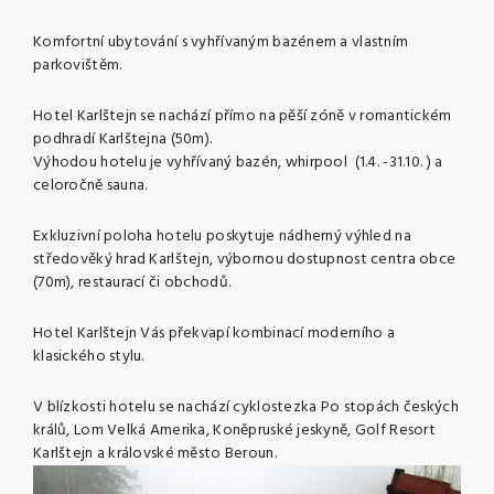
Komfortní ubytování s vyhřívaným bazénem a vlastním
parkovištěm.
Hotel Karlštejn se nachází přímo na pěší zóně v romantickém
podhradí Karlštejna (50m).
Výhodou hotelu je vyhřívaný bazén, whirpool (1.4. -31.10. ) a
celoročně sauna.
Exkluzivní poloha hotelu poskytuje nádherný výhled na
středověký hrad Karlštejn, výbornou dostupnost centra obce
(70m), restaurací či obchodů.
Hotel Karlštejn Vás překvapí kombinací moderního a
klasického stylu.
V blízkosti hotelu se nachází cyklostezka Po stopách českých
králů, Lom Velká Amerika, Koněpruské jeskyně, Golf Resort
Karlštejn a královské město Beroun.