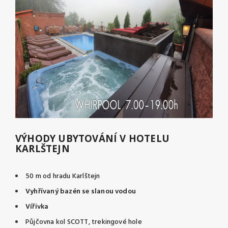
VÝHODY UBYTOVÁNÍ V HOTELU
KARLŠTEJN
50 m od hradu Karlštejn
Vyhřívaný bazén se slanou vodou
Vířivka
Půjčovna kol SCOTT, trekingové hole