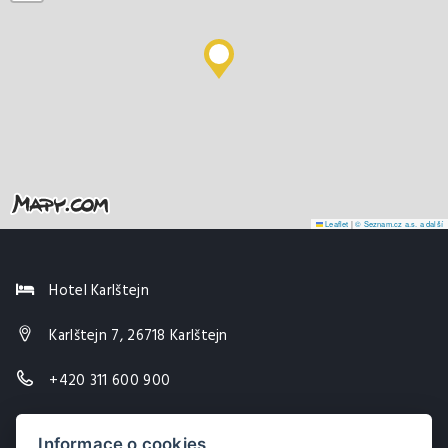
Leaflet
|
© Seznam.cz a.s. a další
Hotel Karlštejn
Karlštejn 7, 26718 Karlštejn
+420 311 600 900
info@hotel-karlstejn.cz
Informace o cookies