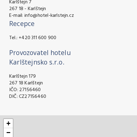
Karlštejn 7
267 18 - Karlštejn
E-mail:
info@hotel-karlstejn.cz
Recepce
Tel.: +420 311 600 900
Provozovatel hotelu
Karlštejnsko s.r.o.
Karlštejn 179
267 18 Karlštejn
IČO: 27156460
DIČ: CZ27156460
+
−