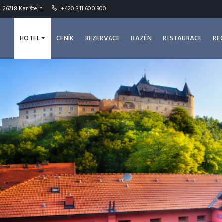
, 26718 Karlštejn
+420 311 600 900
HOTEL
CENÍK
REZERVACE
BAZÉN
RESTAURACE
RE