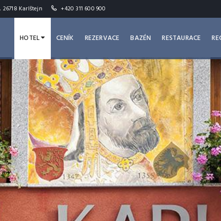
, 26718 Karlštejn
+420 311 600 900
HOTEL
CENÍK
REZERVACE
BAZÉN
RESTAURACE
RE